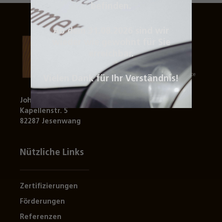
befinden.
Ab dem 31.08.2026 sind wir
wieder wie gewohnt für Sie
erreichbar.
Vielen Dank für Ihr Verständnis!
Johann Schlemmer & Sohn GmbH
Kapellenstr. 5
82287 Jesenwang
Nützliche Links
Zertifizierungen
Förderungen
Referenzen