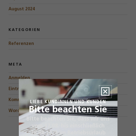
August 2024
KATEGORIEN
Referenzen
META
Anmelden
Eintrags-Feed
Kommentar-Feed
LIEBE KUNDINNEN UND KUNDEN
Bitte beachten Sie
WordPress.org
Bitte beachten Sie, dass wir uns
vom 17.08. bis einschließlich
28.08.2026 im Betriebsurlaub